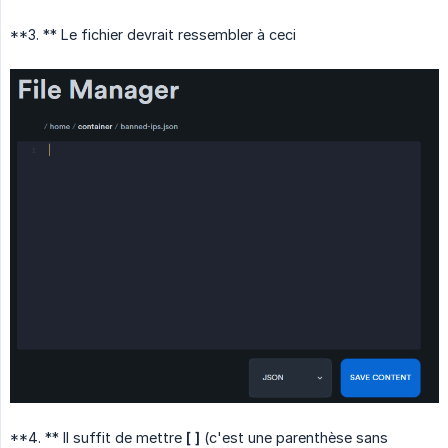
**3. ** Le fichier devrait ressembler à ceci
**4. ** Il suffit de mettre
[ ]
(c'est une parenthèse sans