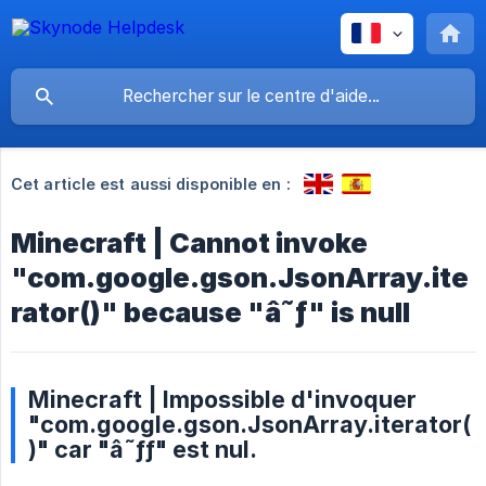
Cet article est aussi disponible en :
Minecraft | Cannot invoke
"com.google.gson.JsonArray.ite
rator()" because "â˜ƒ" is null
Minecraft | Impossible d'invoquer
"com.google.gson.JsonArray.iterator(
)" car "â˜ƒƒ" est nul.