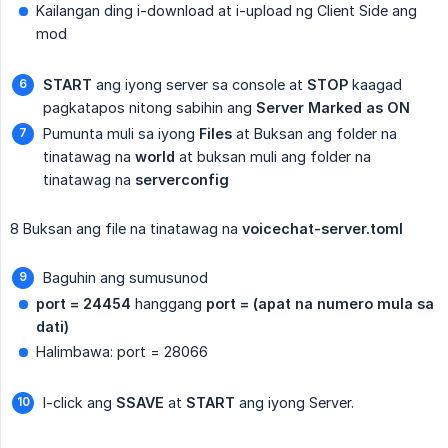
Kailangan ding i-download at i-upload ng Client Side ang
mod
START
ang iyong server sa console at
STOP
kaagad
pagkatapos nitong sabihin ang
Server Marked as ON
Pumunta muli sa iyong
Files
at Buksan ang folder na
tinatawag na
world
at buksan muli ang folder na
tinatawag na
serverconfig
8 Buksan ang file na tinatawag na
voicechat-server.toml
Baguhin ang sumusunod
port = 24454
hanggang
port = (apat na numero mula sa 
dati)
Halimbawa: port = 28066
I-click ang
SSAVE
at
START
ang iyong Server.