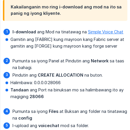
Kakailanganin mo ring i-download ang mod na ito sa
panig ng iyong kliyente.
I-download
ang Mod na tinatawag na
Simple Voice Chat
Gamitin ang [FABRIC] kung mayroon kang Fabric server at
gamitin ang [FORGE] kung mayroon kang forge server
Pumunta sa iyong Panel at Pindutin ang
Network
sa taas
na bahagi.
Pindutin ang
CREATE ALLOCATION
na buton.
Halimbawa: 0.0.0.0:28066
Tandaan
ang Port na binuksan mo sa halimbawang ito ay
magiging
28066
Pumunta sa iyong
Files
at Buksan ang folder na tinatawag
na
config
I-upload ang
voicechat
mod sa folder.