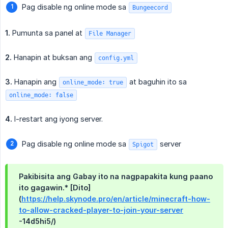
Pag disable ng online mode sa
Bungeecord
1.
Pumunta sa panel at
File Manager
2.
Hanapin at buksan ang
config.yml
3.
Hanapin ang
at baguhin ito sa
online_mode: true
online_mode: false
4.
I-restart ang iyong server.
Pag disable ng online mode sa
server
Spigot
Pakibisita ang Gabay ito na nagpapakita kung paano
ito gagawin.* [Dito]
(
https://help.skynode.pro/en/article/minecraft-how-
to-allow-cracked-player-to-join-your-server
-14d5hi5/)