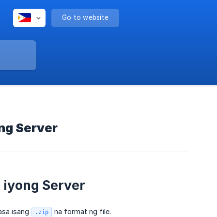
Go to website
ong Server
 iyong Server
asa isang
na format ng file.
.zip