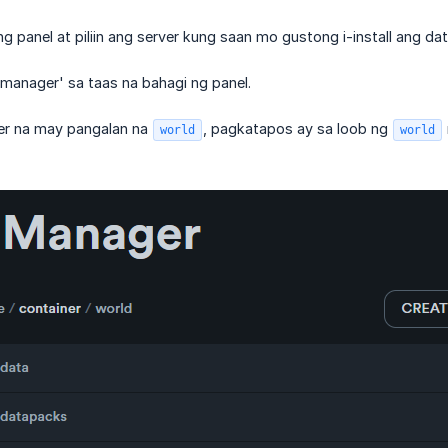
g panel at piliin ang server kung saan mo gustong i-install ang da
manager' sa taas na bahagi ng panel.
er na may pangalan na
, pagkatapos ay sa loob ng
world
world