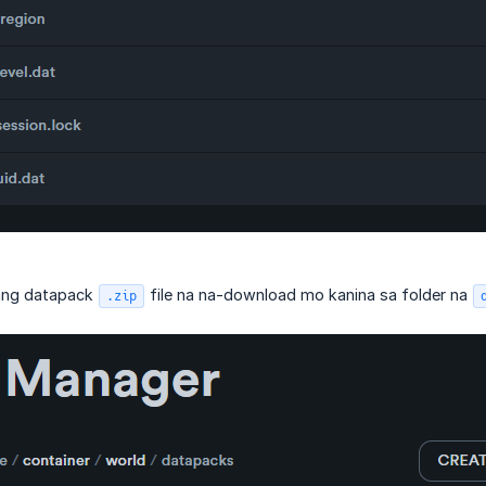
 ang datapack
file na na-download mo kanina sa folder na
.zip