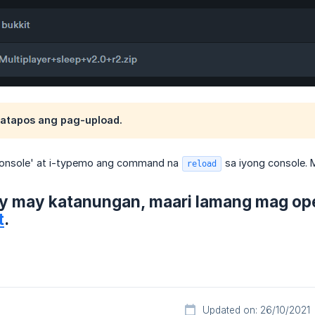
atapos ang pag-upload.
Console' at i-typemo ang command na
sa iyong console. 
reload
y may katanungan, maari lamang mag ope
t
.
Updated on: 26/10/2021