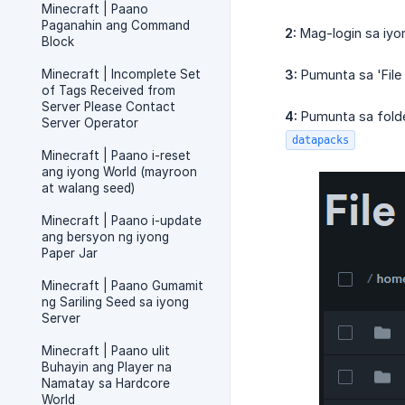
Minecraft | Paano
Paganahin ang Command
2:
Mag-login sa iyon
Block
Minecraft | Incomplete Set
3:
Pumunta sa 'File 
of Tags Received from
Server Please Contact
4:
Pumunta sa fold
Server Operator
datapacks
Minecraft | Paano i-reset
ang iyong World (mayroon
at walang seed)
Minecraft | Paano i-update
ang bersyon ng iyong
Paper Jar
Minecraft | Paano Gumamit
ng Sariling Seed sa iyong
Server
Minecraft | Paano ulit
Buhayin ang Player na
Namatay sa Hardcore
World