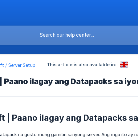
This article is also available in:
ft / Server Setup
| Paano ilagay ang Datapacks sa iy
t | Paano ilagay ang Datapacks sa
tapack na gusto mong gamitin sa iyong server. Ang mga ito ay n