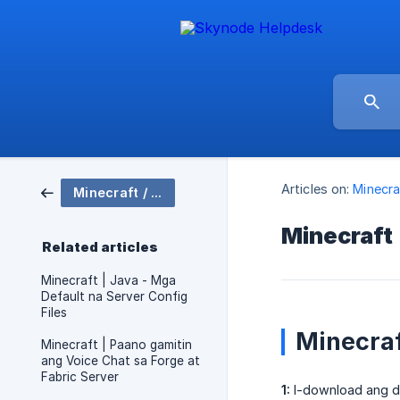
Articles on:
Minecra
Minecraft / Server Setup
Minecraft 
Related articles
Minecraft | Java - Mga
Default na Server Config
Files
Minecraf
Minecraft | Paano gamitin
ang Voice Chat sa Forge at
Fabric Server
1:
I-download ang da