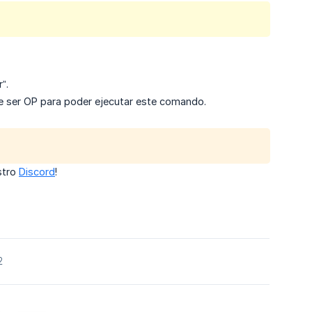
”.
ue ser OP para poder ejecutar este comando.
stro
Discord
!
2