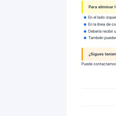
Para eliminar 
En el lado izqui
En la línea de 
Debería recibir 
También puedes
¿Sigues tenien
Puede contactarnos