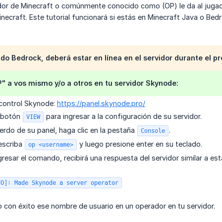
dor de Minecraft o comúnmente conocido como (OP) le da al jug
inecraft. Este tutorial funcionará si estás en Minecraft Java o Be
ando Bedrock, deberá estar en línea en el servidor durante el p
" a vos mismo y/o a otros en tu servidor Skynode:
 control Skynode:
https://panel.skynode.pro/
l botón
para ingresar a la configuración de su servidor.
VIEW
ierdo de su panel, haga clic en la pestaña
.
Console
 escriba
y luego presione enter en su teclado.
op <username>
resar el comando, recibirá una respuesta del servidor similar a est
FO]: Made Skynode a server operator
 con éxito ese nombre de usuario en un operador en tu servidor.