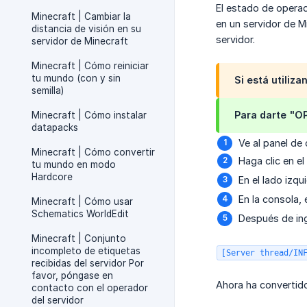
El estado de opera
Minecraft | Cambiar la
en un servidor de M
distancia de visión en su
servidor.
servidor de Minecraft
Minecraft | Cómo reiniciar
tu mundo (con y sin
Si está utiliz
semilla)
Para darte "OP
Minecraft | Cómo instalar
datapacks
Ve al panel de
Minecraft | Cómo convertir
Haga clic en e
tu mundo en modo
Hardcore
En el lado izqu
En la consola,
Minecraft | Cómo usar
Schematics WorldEdit
Después de ing
Minecraft | Conjunto
incompleto de etiquetas
[Server thread/IN
recibidas del servidor Por
favor, póngase en
Ahora ha convertido
contacto con el operador
del servidor