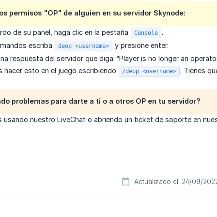
los permisos "OP" de alguien en su servidor Skynode:
erdo de su panel, haga clic en la pestaña
.
Console
comandos escriba
y presione enter.
deop <username>
una respuesta del servidor que diga: “Player is no longer an operator
 hacer esto en el juego escribiendo
. Tienes q
/deop <username>
do problemas para darte a ti o a otros OP en tu servidor?
 usando nuestro LiveChat o abriendo un ticket de soporte en nue
Actualizado el: 24/09/202