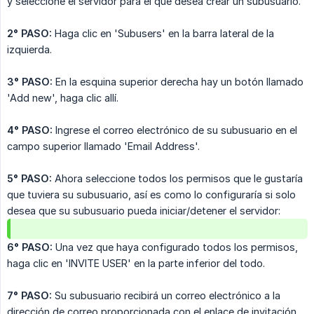
y seleccione el servidor para el que desea crear un subusuario.
2° PASO:
Haga clic en 'Subusers' en la barra lateral de la
izquierda.
3° PASO:
En la esquina superior derecha hay un botón llamado
'Add new', haga clic allí.
4° PASO:
Ingrese el correo electrónico de su subusuario en el
campo superior llamado 'Email Address'.
5° PASO:
Ahora seleccione todos los permisos que le gustaría
que tuviera su subusuario, así es como lo configuraría si solo
desea que su subusuario pueda iniciar/detener el servidor:
6° PASO:
Una vez que haya configurado todos los permisos,
haga clic en 'INVITE USER' en la parte inferior del todo.
7° PASO:
Su subusuario recibirá un correo electrónico a la
dirección de correo proporcionada con el enlace de invitación,