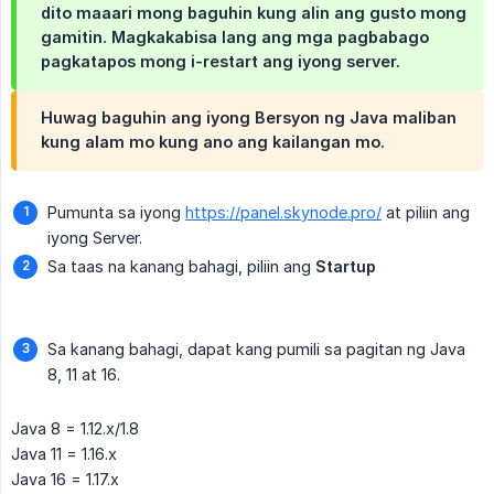
dito maaari mong baguhin kung alin ang gusto mong
gamitin. Magkakabisa lang ang mga pagbabago
pagkatapos mong i-restart ang iyong server.
Huwag baguhin ang iyong Bersyon ng Java maliban
kung alam mo kung ano ang kailangan mo.
Pumunta sa iyong
https://panel.skynode.pro/
at piliin ang
iyong Server.
Sa taas na kanang bahagi, piliin ang
Startup
Sa kanang bahagi, dapat kang pumili sa pagitan ng Java
8, 11 at 16.
Java 8 = 1.12.x/1.8
Java 11 = 1.16.x
Java 16 = 1.17.x