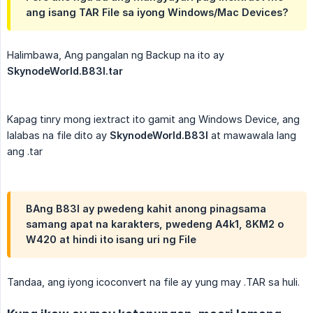
ang isang TAR File sa iyong Windows/Mac Devices?
Halimbawa, Ang pangalan ng Backup na ito ay
SkynodeWorld.B83l.tar
Kapag tinry mong iextract ito gamit ang Windows Device, ang
lalabas na file dito ay
SkynodeWorld.B83l
at mawawala lang
ang .tar
BAng B83I ay pwedeng kahit anong pinagsama
samang apat na karakters, pwedeng A4k1, 8KM2 o
W420 at hindi ito isang uri ng File
Tandaa, ang iyong icoconvert na file ay yung may .TAR sa huli.