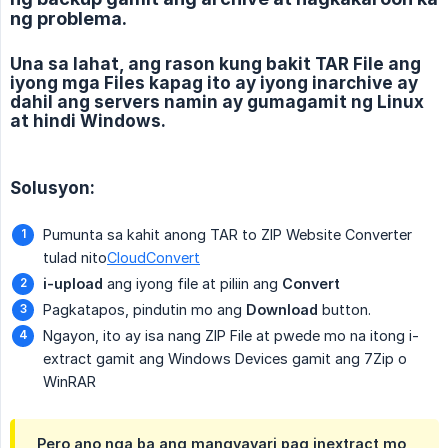
ng problema.
Una sa lahat, ang rason kung bakit TAR File ang
iyong mga Files kapag ito ay iyong inarchive ay
dahil ang servers namin ay gumagamit ng Linux
at hindi Windows.
Solusyon:
Pumunta sa kahit anong TAR to ZIP Website Converter
tulad nito
CloudConvert
i-upload
ang iyong file at piliin ang
Convert
Pagkatapos, pindutin mo ang
Download
button.
Ngayon, ito ay isa nang ZIP File at pwede mo na itong i-
extract gamit ang Windows Devices gamit ang 7Zip o
WinRAR
Pero ano nga ba ang mangyayari pag inextract mo