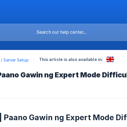
This article is also available in:
a / Server Setup
 Paano Gawin ng Expert Mode Diffic
 | Paano Gawin ng Expert Mode Di