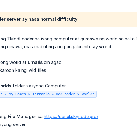
r server ay nasa normal difficulty
ong TModLoader sa iyong computer at gumawa ng world na naka 
yong ginawa, mas mabuting ang pangalan nito ay
world
yong world at
umalis
din agad
karoon ka ng .wld files
orlds
folder sa iyong Computer
ts > My Games > Terraria > ModLoader > Worlds
yong
File Manager
sa
https://panel.skynode.pro/
iyong server