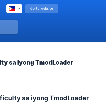
Go to website
ulty sa iyong TmodLoader
fficulty sa iyong TmodLoader