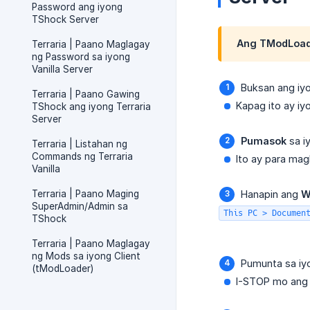
Password ang iyong
TShock Server
Ang TModLoade
Terraria | Paano Maglagay
ng Password sa iyong
Vanilla Server
Buksan ang iy
Terraria | Paano Gawing
Kapag ito ay i
TShock ang iyong Terraria
Server
Pumasok
sa i
Terraria | Listahan ng
Commands ng Terraria
Ito ay para mag
Vanilla
Terraria | Paano Maging
Hanapin ang
W
SuperAdmin/Admin sa
This PC > Documen
TShock
Terraria | Paano Maglagay
ng Mods sa iyong Client
Pumunta sa i
(tModLoader)
I-STOP mo ang 