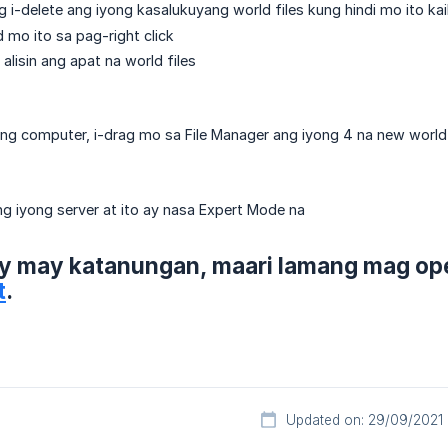
 i-delete ang iyong kasalukuyang world files kung hindi mo ito ka
mo ito sa pag-right click
alisin ang apat na world files
ng computer, i-drag mo sa File Manager ang iyong 4 na new world
g iyong server at ito ay nasa Expert Mode na
y may katanungan, maari lamang mag ope
t
.
Updated on: 29/09/2021