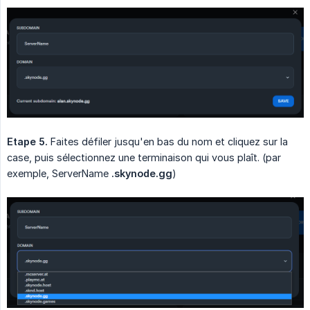
Etape 5.
Faites défiler jusqu'en bas du nom et cliquez sur la
case, puis sélectionnez une terminaison qui vous plaît. (par
exemple, ServerName
.skynode.gg
)