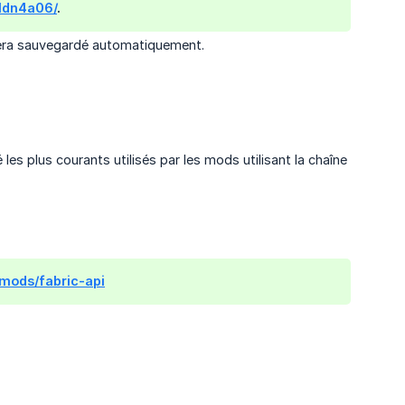
-1dn4a06/
.
 sera sauvegardé automatiquement.
les plus courants utilisés par les mods utilisant la chaîne
mods/fabric-api