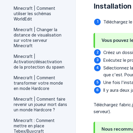
Installation
Minecraft | Comment
utiliser les schémas
WorldEdit
Téléchargez le
Minecraft | Changer la
distance de visualisation
Vous pouvez le
sur votre serveur
Minecraft
Créez un dossi
Minecraft |
Exécutez le pr
Activation/désactivation
de la protection du spawn
Sélectionnez l
que c'est. Pou
Minecraft | Comment
Une fois l'inst
transformer votre monde
en mode Hardcore
Il y aura deux 
Minecraft | Comment faire
revenir un joueur mort dans
Téléchargez fabric.j
un monde Hardcore ?
serveur).
Minecraft : Comment
mettre en place
Nous recommand
Tebex/Buycraft