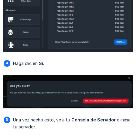
Haga clic en
Sí
.
Una vez hecho esto, ve a tu
Consola de Servidor
e inicia
tu servidor.