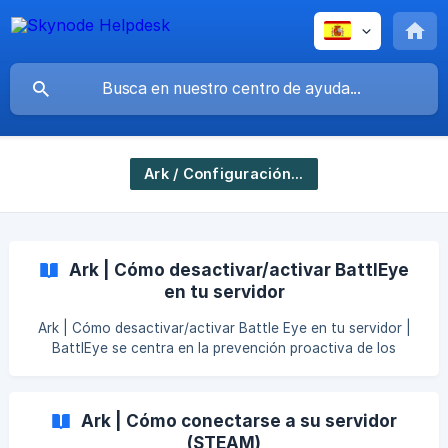
Ark / Configuración del servidor
Ark | Cómo desactivar/activar BattlEye
en tu servidor
Ark | Cómo desactivar/activar Battle Eye en tu servidor |
BattlEye se centra en la prevención proactiva de los
tramposos, a la vez que banea agresivamente a los
tramposos que aún consiguen entrar, asegurando que la
experiencia de juego de los jugadores esté protegida de las
Ark | Cómo conectarse a su servidor
acciones perturbadoras de los tramposos de la manera más
(STEAM)