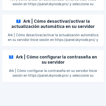
sesión en https://panel.skynode.pro/ y seleccione su
servidor Vaya a la pestaña File Manager. Abra las siguientes
carpetas ShooterGame > Saved Seleccione New File
Añade tu ID de Steam y haz clic en Create File en la pa
Ark | Cómo desactivar/activar la
actualización automática en su servidor
Ark | Cómo desactivar/activar la actualización automática
en su servidor Inicie sesión en https://panel.skynode.pro/ y
seleccione su servidor Haga clic en Startup en la parte
superior derecha Busque Auto Update Server True =
Habilitar Falso = Desactivar Reinicie su servidor. **¡T
Ark | Cómo configurar la contraseña en
su servidor
Ark | Cómo configurar la contraseña en su servidor Inicie
sesión en https://panel.skynode.pro/ y seleccione su
servidor Haga clic en Startup en la parte superior derecha
Introduzca la contraseña que desee. En blanco significa
que el servidor no requiere contraseña Reiniciar el servidor.
**¡