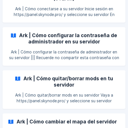
efectiva posible. Inicie sesión en https://panel.skynode.pro/
y seleccione su servidor Haz clic en Startup en la parte
Ark | Cómo conectarse a su servidor Inicie sesión en
superior derecha ![](https://st
https://panel.skynode.pro/ y seleccione su servidor En
Overview Copie su Dirección IP y Puerto. En este ejemplo,
es 139.99.125.156:7731 pero borra el puerto 7731. ||| Sólo
necesitas la dirección IP y no el puerto. Vaya a la pestaña
Ark | Cómo configurar la contraseña de
Startup en la parte inferior derecha Encuentre su Query
administrador en su servidor
Port. En este caso, es 27019 ![]
Ark | Cómo configurar la contraseña de administrador en
su servidor ||| Recuerde no compartir esta contraseña con
nadie. Entre en https://panel.skynode.pro/ y seleccione su
servidor. Haga clic en la pestaña Startup en la parte
superior derecha Busque la Admin Password. Tendrá que
Ark | Cómo quitar/borrar mods en tu
reiniciar su servidor para que surta efecto. Una vez que
servidor
estés en el juego. Puedes escribir
Ark | Cómo quitar/borrar mods en su servidor Vaya a
https://panel.skynode.pro/ y seleccione su servidor
Seleccione la pestaña Startup Desplácese hacia abajo y
busque Active Mods. Elimina el ID de los mods que quieras
eliminar. Esto es para evitar que tu servidor vuelva a
Ark | Cómo cambiar el mapa del servidor
descargar el mod después de eliminarlo. En este caso,