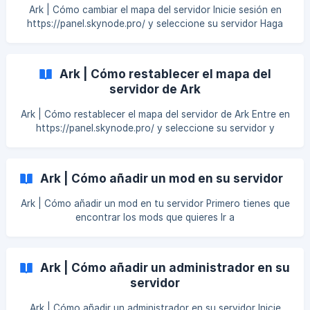
eliminaremos el mod con un ID de 2604302689]
Ark | Cómo cambiar el mapa del servidor Inicie sesión en
(https://storage.crisp.chat/users/helpdesk/website/96b07f
https://panel.skynode.pro/ y seleccione su servidor Haga
66ef6ab800/
clic en Startup en la parte superior derecha Introduzca el
nombre del mapa que desee. Debes seguir las mayúsculas
con guión bajo cuando introduzcas el nombre del mapa.
Ark | Cómo restablecer el mapa del
Mapas disponibles: 1. TheIsland 2. TheCenter 3. Ragnarok 4.
servidor de Ark
ScorchedEarth_P 5.
Ark | Cómo restablecer el mapa del servidor de Ark Entre en
https://panel.skynode.pro/ y seleccione su servidor y
detiene su servidor Haga clic en File Manager en la parte
superior derecha Ve a los siguientes directorios
ShooterGame > Saved > SavedArks Elimina el nombre del
Ark | Cómo añadir un mod en su servidor
mapa que estás utilizando actualmente ![]
(https://storage.crisp.chat/users/helpdesk/website/
Ark | Cómo añadir un mod en tu servidor Primero tienes que
encontrar los mods que quieres Ir a
https://steamcommunity.com/app/346110/workshop/
Selecciona los mods que te gustan Busca y copia el ModID
del mod. Tienes que añadirlo en tu servidor Ve a
Ark | Cómo añadir un administrador en su
https://panel.skynode.pro/ y selecciona tu servi
servidor
Ark | Cómo añadir un administrador en su servidor Inicie