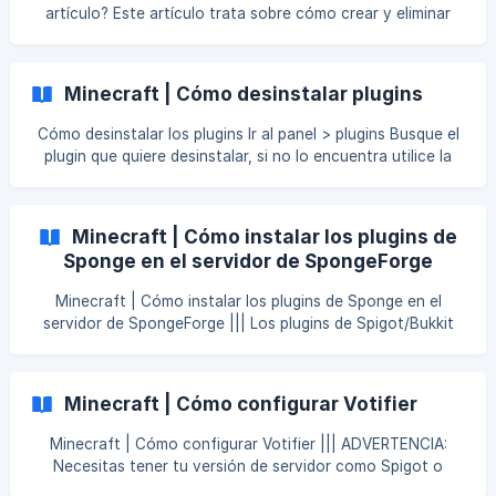
artículo? Este artículo trata sobre cómo crear y eliminar
múltiples mundos en 1 servidor. Requisitos: Su servidor
necesita ser Minecraft Java spigot, paper, o bukkit. Paso 1:
Instalar el plugin. Descargue el archivo jar del plugin aquí
Minecraft | Cómo desinstalar plugins
Sube el archivo jar a la carpeta de plugins. [Aquí se explica
cómo](https://help.skynode.pro/es/article/minecraft-como-
Cómo desinstalar los plugins Ir al panel > plugins Busque el
instalar
plugin que quiere desinstalar, si no lo encuentra utilice la
barra de búsqueda de la parte superior. Si no lo encuentras
sigue con el paso 4. Haga clic en eliminar y reinicie su
servidor ¿No encuentra el plugin en el instalador de
Minecraft | Cómo instalar los plugins de
plugins? Vaya al panel > archivos > carpeta de plugins >
Sponge en el servidor de SpongeForge
encuentre el plugin desde allí y elimínelo. Una vez hecho
todo esto, inicie/reinicie su servidor y debería ser elimin
Minecraft | Cómo instalar los plugins de Sponge en el
servidor de SpongeForge ||| Los plugins de Spigot/Bukkit
no son los mismos que los de Sponge | Necesitas
SpongeForge en tu servidor para usar esta guía. Aprenda
Cómo instalar Sponge Forge Ve y descarga el Plugin
Minecraft | Cómo configurar Votifier
Sponge que quieras en este sitio Sponge Plugins Asegúrate
de que el Plugin de Sponge que has
Minecraft | Cómo configurar Votifier ||| ADVERTENCIA:
Necesitas tener tu versión de servidor como Spigot o
Bukkit. Puedes aprender a instalarlos aquí: