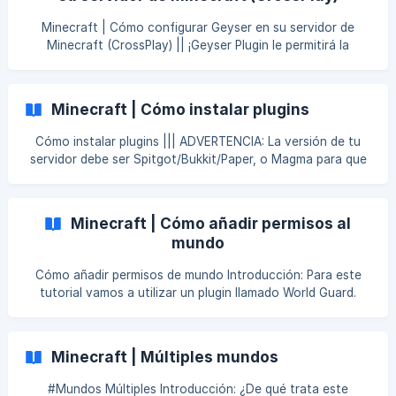
(nombre de usuario) en la consola. Ejemplo: whois Walson y
los detalles del jugador se mostrarán junto con el UUID del
Minecraft | Cómo configurar Geyser en su servidor de
jugad
Minecraft (CrossPlay) || ¡Geyser Plugin le permitirá la
conexión con Minecraft Java y Bedrock en un servidor!
Descargue la última versión de Geyser y FloodGate en el
siguiente enlace Geyser - Enlace de descarga de Geyser
Minecraft | Cómo instalar plugins
**Geyser-Spigo
Cómo instalar plugins ||| ADVERTENCIA: La versión de tu
servidor debe ser Spitgot/Bukkit/Paper, o Magma para que
este artículo tenga sentido. 1° PASO: Ingresa aquí para
descargar el/los plugin/s que deseas instalar en tu servidor.
Te recomendamos descargarlos y colocarlos todos dentro
Minecraft | Cómo añadir permisos al
de una ce
mundo
Cómo añadir permisos de mundo Introducción: Para este
tutorial vamos a utilizar un plugin llamado World Guard.
Requerimientos: Papermc/spigot/craftbukkit o cualquier
otro servidor que sea capaz de ejecutar plugins. Paso 1:
Instalar el plugin Descarga World Guard y WorldEdit e
Minecraft | Múltiples mundos
instálalos en tu servidor. [Minecraft | Cómo instalar los
plugins](https://help.skynode.pro/es/art
#Mundos Múltiples Introducción: ¿De qué trata este