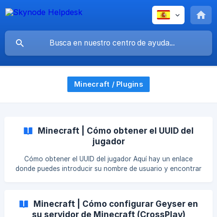
Minecraft / Plugins
Minecraft | Cómo obtener el UUID del
jugador
Cómo obtener el UUID del jugador Aquí hay un enlace
donde puedes introducir su nombre de usuario y encontrar
el UUID del jugador CLICK ME. NOTA: Si tienes un servidor
crackeado tendrás que encontrar el UUID del jugador por ti
mismo siguiendo las siguientes instrucciones. Puedes
Minecraft | Cómo configurar Geyser en
instalar el plugin llamado Essentials y escribir whois
su servidor de Minecraft (CrossPlay)